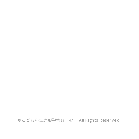
©こども料理造形学舎むーむー All Rights Reserved.